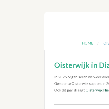
Ga
direct
naar
de
hoofdinhoud
HOME
OI
Oisterwijk in Di
In 2025 organiseren we weer aller
Gemeente Oisterwijk support in 2
Ook dit jaar draagt
Oisterwijk Ni