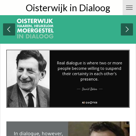
Oisterwijk in Dialoog
Ga
direct
naar
de
hoofdinhoud